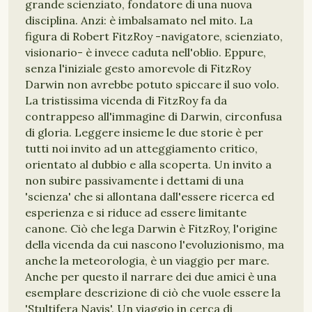
grande scienziato, fondatore di una nuova
disciplina. Anzi: è imbalsamato nel mito. La
figura di Robert FitzRoy -navigatore, scienziato,
visionario- è invece caduta nell'oblio. Eppure,
senza l'iniziale gesto amorevole di FitzRoy
Darwin non avrebbe potuto spiccare il suo volo.
La tristissima vicenda di FitzRoy fa da
contrappeso all'immagine di Darwin, circonfusa
di gloria. Leggere insieme le due storie è per
tutti noi invito ad un atteggiamento critico,
orientato al dubbio e alla scoperta. Un invito a
non subire passivamente i dettami di una
'scienza' che si allontana dall'essere ricerca ed
esperienza e si riduce ad essere limitante
canone. Ciò che lega Darwin è FitzRoy, l'origine
della vicenda da cui nascono l'evoluzionismo, ma
anche la meteorologia, è un viaggio per mare.
Anche per questo il narrare dei due amici è una
esemplare descrizione di ciò che vuole essere la
'Stultifera Navis'. Un viaggio in cerca di