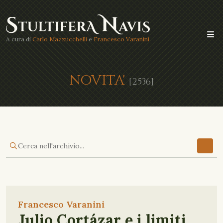
A cura di
Carlo Mazzucchelli
e
Francesco Varanini
NOVITA'
[2536]
Francesco Varanini
Julio Cortázar e i limiti