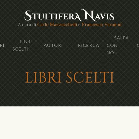
A cura di
Carlo Mazzucchelli
e
Francesco Varanini
SALPA
LIBRI
RI
AUTORI
RICERCA
CON
SCELTI
NOI
LIBRI SCELTI