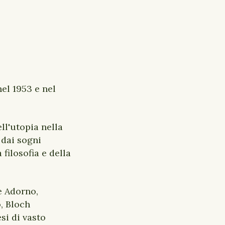
nel 1953 e nel
ll'utopia nella
 dai sogni
 filosofia e della
e Adorno,
, Bloch
si di vasto