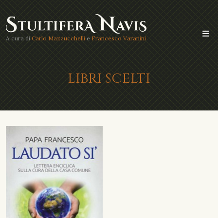
A cura di
Carlo Mazzucchelli
e
Francesco Varanini
LIBRI SCELTI