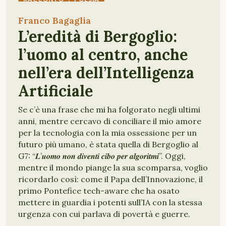
Franco Bagaglia
L’eredità di Bergoglio:
l’uomo al centro, anche
nell’era dell’Intelligenza
Artificiale
Se c’è una frase che mi ha folgorato negli ultimi
anni, mentre cercavo di conciliare il mio amore
per la tecnologia con la mia ossessione per un
futuro più umano, è stata quella di Bergoglio al
G7: “𝑳’𝒖𝒐𝒎𝒐 𝒏𝒐𝒏 𝒅𝒊𝒗𝒆𝒏𝒕𝒊 𝒄𝒊𝒃𝒐 𝒑𝒆𝒓 𝒂𝒍𝒈𝒐𝒓𝒊𝒕𝒎𝒊”. Oggi,
mentre il mondo piange la sua scomparsa, voglio
ricordarlo così: come il Papa dell’Innovazione, il
primo Pontefice tech-aware che ha osato
mettere in guardia i potenti sull’IA con la stessa
urgenza con cui parlava di povertà e guerre.