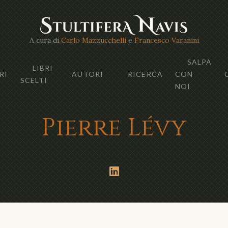
A cura di
Carlo Mazzucchelli
e
Francesco Varanini
SALPA
LIBRI
RI
AUTORI
RICERCA
CON
SCELTI
NOI
Pierre Lévy