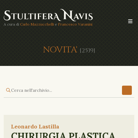
A cura di
Carlo Mazzucchelli
e
Francesco Varanini
NOVITA'
[2539]
Leonardo Lastilla
CHIRURGIA PLASTICA