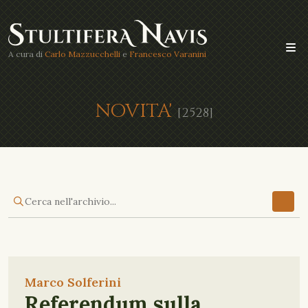
A cura di
Carlo Mazzucchelli
e
Francesco Varanini
NOVITA'
[2528]
Marco Solferini
Referendum sulla