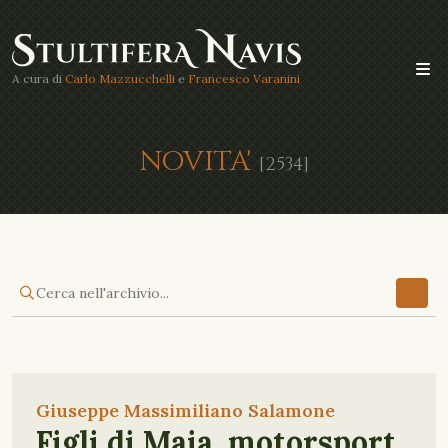
A cura di
Carlo Mazzucchelli
e
Francesco Varanini
NOVITA'
[2534]
Giuseppe Massimiliano Salamone
Figli di Maia, motorsport,