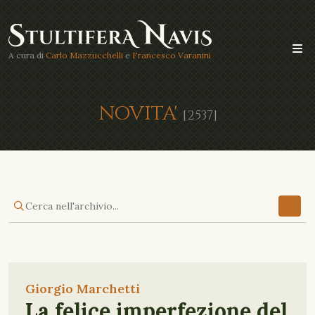
A cura di
Carlo Mazzucchelli
e
Francesco Varanini
NOVITA'
[2537]
Giorgio Marchetti
La felice imperfezione del