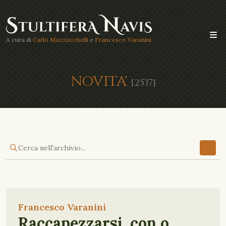
A cura di
Carlo Mazzucchelli
e
Francesco Varanini
NOVITA'
[2537]
Francesco Varanini
Raccapezzarsi, con o