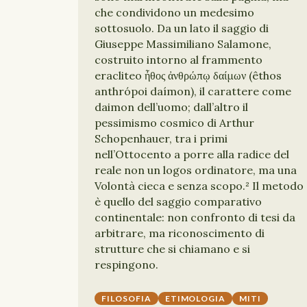
che condividono un medesimo
sottosuolo. Da un lato il saggio di
Giuseppe Massimiliano Salamone,
costruito intorno al frammento
eracliteo ἦθος ἀνθρώπῳ δαίμων (êthos
anthrópoi daímon), il carattere come
daimon dell’uomo; dall’altro il
pessimismo cosmico di Arthur
Schopenhauer, tra i primi
nell’Ottocento a porre alla radice del
reale non un logos ordinatore, ma una
Volontà cieca e senza scopo.² Il metodo
è quello del saggio comparativo
continentale: non confronto di tesi da
arbitrare, ma riconoscimento di
strutture che si chiamano e si
respingono.
FILOSOFIA
ETIMOLOGIA
MITI