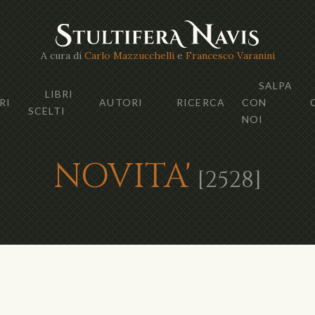
A cura di
Carlo Mazzucchelli
e
Francesco Varanini
SALPA
LIBRI
RI
AUTORI
RICERCA
CON
SCELTI
NOI
NOVITA'
[2528]