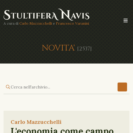
A cura di
Carlo Mazzucchelli
e
Francesco Varanini
NOVITA'
[2537]
Carlo Mazzucchelli
L'economia come campo