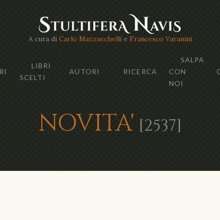
A cura di
Carlo Mazzucchelli
e
Francesco Varanini
SALPA
LIBRI
RI
AUTORI
RICERCA
CON
SCELTI
NOI
NOVITA'
[2537]