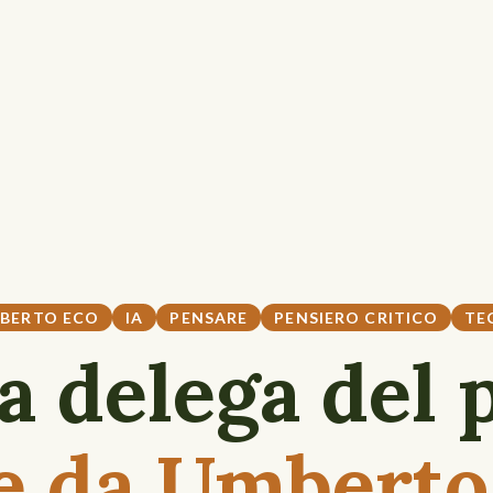
BERTO ECO
IA
PENSARE
PENSIERO CRITICO
TE
a delega del 
re da Umberto