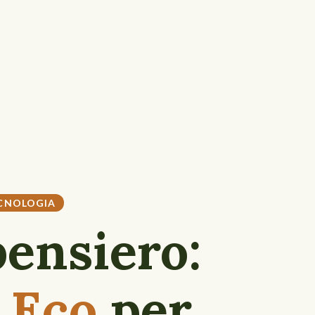
CNOLOGIA
pensiero:
 Eco
per