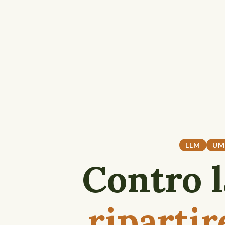
LLM
UM
Contro l
riparti