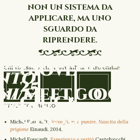
non un sistema da
applicare, ma uno
sguardo da
riprendere.
,
connettersi a
ucault.
giovedì
Chi volesse partecipare all'incontro online
nto
25
://meet.googl
ni e
giugno
-nqu
cora
STULTIFERABIBLIO
ore 18,
Michel Foucault,
Sorvegliare e punire. Nascita della
prigione
Einaudi, 2014,
Michel Foucault,
Esperienza e verità
Castelvecchi,