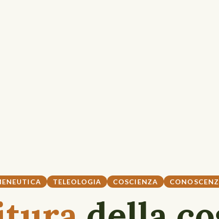
MENEUTICA
TELEOLOGIA
COSCIENZA
CONOSCEN
itura
della co