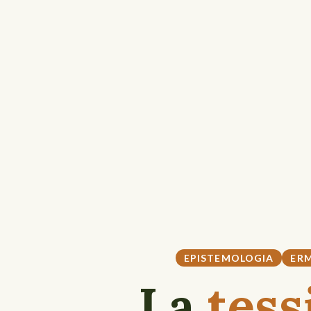
EPISTEMOLOGIA
ER
La
tess