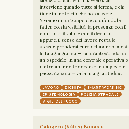
silenzio di chi lavora davvero: chi
interviene quando tutto si ferma, e chi
tiene in moto ciò che non si vede.
Viviamo in un tempo che confonde la
fatica con la visibilità, la presenza con il
controllo, il valore con il denaro.
Eppure, il senso del lavoro resta lo
stesso: prendersi cura del mondo. A chi
lo fa ogni giorno — su un’autostrada, in
un ospedale, in una centrale operativa o
dietro un monitor acceso in un piccolo
paese italiano — va la mia gratitudine.
LAVORO
DIGNITÀ
SMART WORKING
EPISTEMOLOGIA
POLIZIA STRADALE
VIGILI DEL FUOCO
Calogero (Kàlos) Bonasia