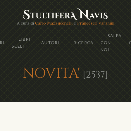
A cura di
Carlo Mazzucchelli
e
Francesco Varanini
SALPA
LIBRI
RI
AUTORI
RICERCA
CON
SCELTI
NOI
NOVITA'
[2537]