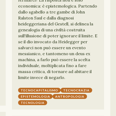
fermarci? La risposta non è solo
economica: è epistemologica. Partendo
dallo sgabello a tre gambe di John
Ralston Saul e dalla diagnosi
heideggeriana del Gestell, si delinea la
genealogia di una civiltà costruita
sull'illusione di poter ignorare il limite. E
se il dio invocato da Heidegger per
salvarci non può essere un evento
messianico, e tantomeno un deus ex
machina, a farlo può essere la scelta
individuale, moltiplicata fino a fare
massa critica, di tornare ad abitare il
limite invece di negarlo.
TECNOCAPITALISMO
TECNOCRAZIA
EPISTEMOLOGIA
ANTROPOLOGIA
TECNOLOGIA