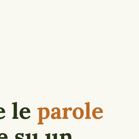
e le
parole
e su un