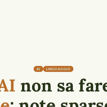
AI
LINGUAGGIO
AI
non sa far
te
: note spars