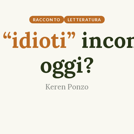
RACCONTO
LETTERATURA
i
“idioti”
inco
oggi?
Keren Ponzo