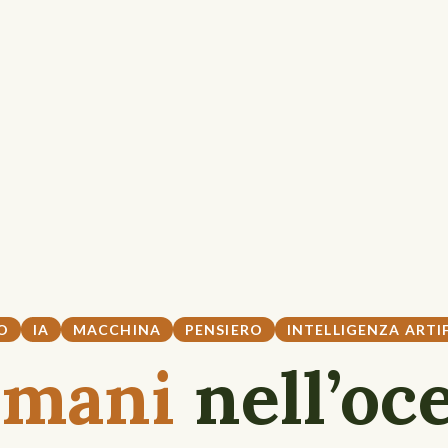
O
IA
MACCHINA
PENSIERO
INTELLIGENZA ARTIF
umani
nell’oc