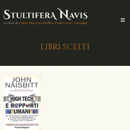
A cura di
Carlo Mazzucchelli
e
Francesco Varanini
LIBRI SCELTI