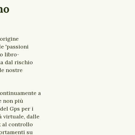
mo
 origine
le 'passioni
o libro-
a dal rischio
le nostre
 continuamente a
e non più
del Gps per i
 virtuale, dalle
 al controllo
portamenti su