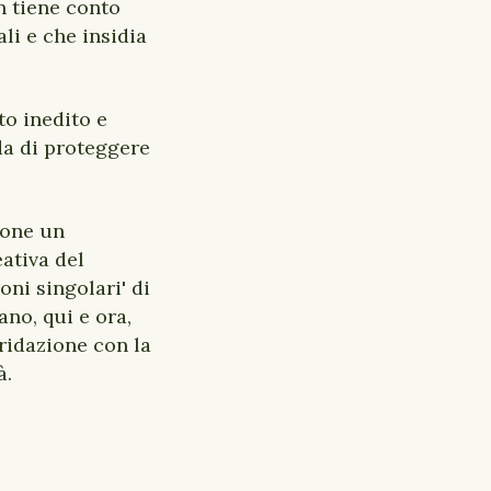
n tiene conto
ali e che insidia
to inedito e
da di proteggere
pone un
eativa del
oni singolari' di
no, qui e ora,
bridazione con la
à.