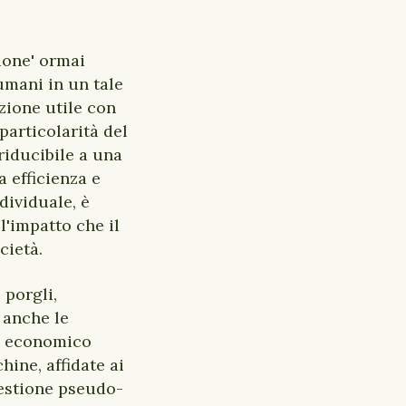
zione' ormai
umani in un tale
zione utile con
particolarità del
rriducibile a una
 efficienza e
dividuale, è
l'impatto che il
cietà.
porgli,
 anche le
 ed economico
hine, affidate ai
gestione pseudo-