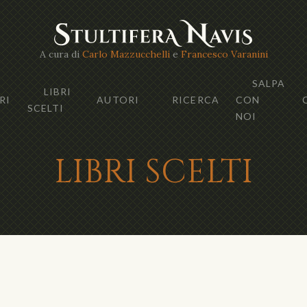
A cura di
Carlo Mazzucchelli
e
Francesco Varanini
SALPA
LIBRI
RI
AUTORI
RICERCA
CON
SCELTI
NOI
LIBRI SCELTI