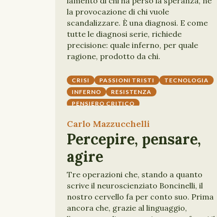
lamento di chi ha perso la speranza, né
la provocazione di chi vuole
scandalizzare. È una diagnosi. E come
tutte le diagnosi serie, richiede
precisione: quale inferno, per quale
ragione, prodotto da chi.
CRISI
PASSIONI TRISTI
TECNOLOGIA
INFERNO
RESISTENZA
PENSIERO CRITICO
Carlo Mazzucchelli
Percepire, pensare,
agire
Tre operazioni che, stando a quanto
scrive il neuroscienziato Boncinelli, il
nostro cervello fa per conto suo. Prima
ancora che, grazie al linguaggio,