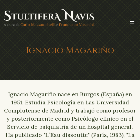
A cura di
Carlo Mazzucchelli
e
Francesco Varanini
Ignacio Magariño
Ignacio Magariño nace en Burgos (España) en
1951, Estudia Psicología en Las Universidad
Complutense de Madrid y trabajó como profesor
y posteriormente como Psicólogo clínico en el
Servicio de psiquiatría de un hospital general.
Ha publicado "L´Eau dissoutte" (París, 1983), "La