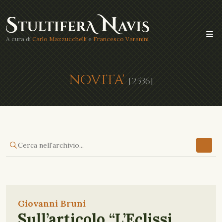
A cura di
Carlo Mazzucchelli
e
Francesco Varanini
NOVITA'
[2536]
Giovanni Bruni
Sull’articolo “L’Eclissi