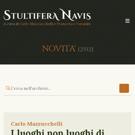
A cura di
Carlo Mazzucchelli
e
Francesco Varanini
NOVITA'
[2532]
Carlo Mazzucchelli
I luoghi non luoghi di