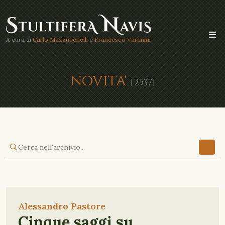
A cura di
Carlo Mazzucchelli
e
Francesco Varanini
NOVITA'
[2537]
Alessandro Pastore
Cinque saggi su