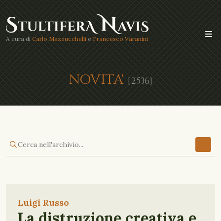
A cura di
Carlo Mazzucchelli
e
Francesco Varanini
NOVITA'
[2536]
Luigi Russo
La distruzione creativa e