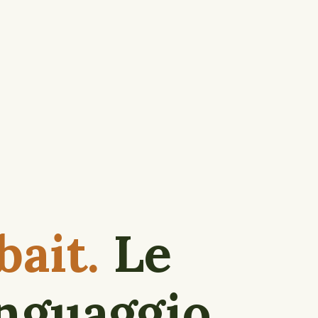
bait.
Le
inguaggio,