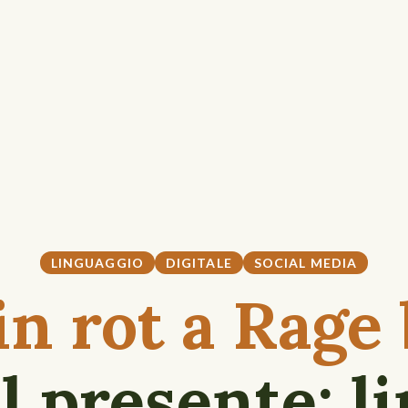
LINGUAGGIO
DIGITALE
SOCIAL MEDIA
n rot a Rage 
l presente: l