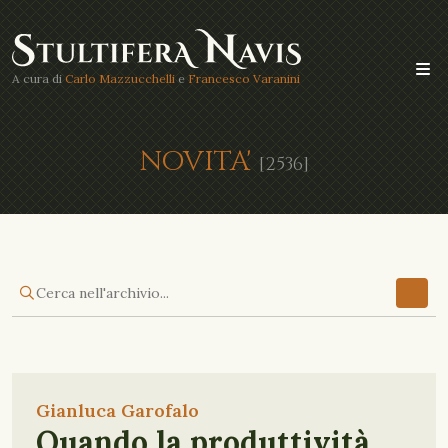
A cura di
Carlo Mazzucchelli
e
Francesco Varanini
NOVITA'
[2536]
Gianluca Garofalo
Quando la produttività