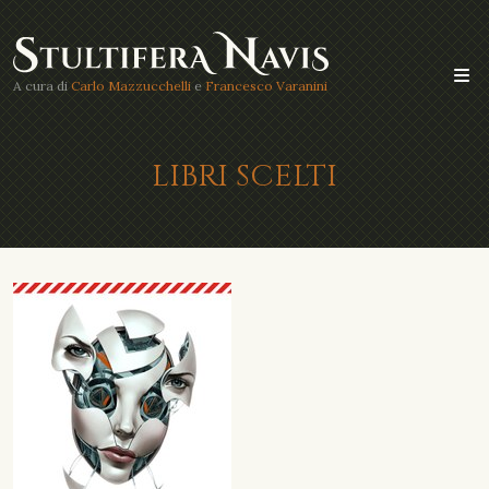
A cura di
Carlo Mazzucchelli
e
Francesco Varanini
LIBRI SCELTI