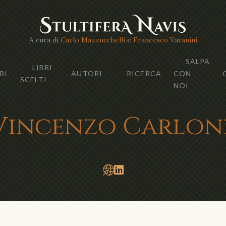
A cura di
Carlo Mazzucchelli
e
Francesco Varanini
SALPA
LIBRI
RI
AUTORI
RICERCA
CON
SCELTI
NOI
Vincenzo Carlon