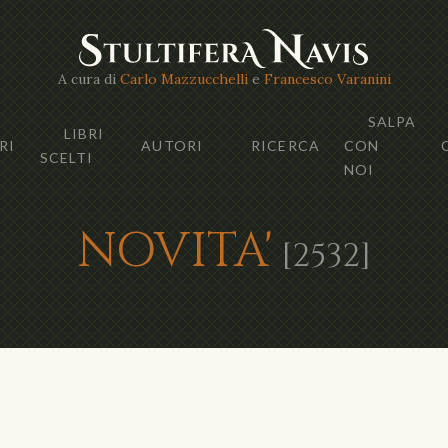
A cura di
Carlo Mazzucchelli
e
Francesco Varanini
SALPA
LIBRI
RI
AUTORI
RICERCA
CON
SCELTI
NOI
NOVITA'
[2532]