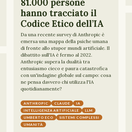
81.000 persone
hanno tracciato il
Codice Etico dell’IA
Da una recente survey di Anthropic è
emersa una mappa della psiche umana
di fronte allo stupor mundi artificiale. Il
dibattito sull'IA è fermo al 2022.
Anthropic supera la dualità tra
entusiasmo cieco e paura catastrofica
con un'indagine globale sul campo: cosa
ne pensa davvero chi utilizza l'IA
quotidianamente?
ANTHROPIC
CLAUDE
IA
INTELLIGENZA ARTIFICIALE
LLM
UMBERTO ECO
SISTEMI COMPLESSI
UMANITÀ