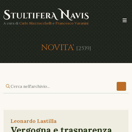
A cura di
Carlo Mazzucchelli
e
Francesco Varanini
NOVITA'
[2539]
Leonardo Lastilla
Vergogna e trasparenza