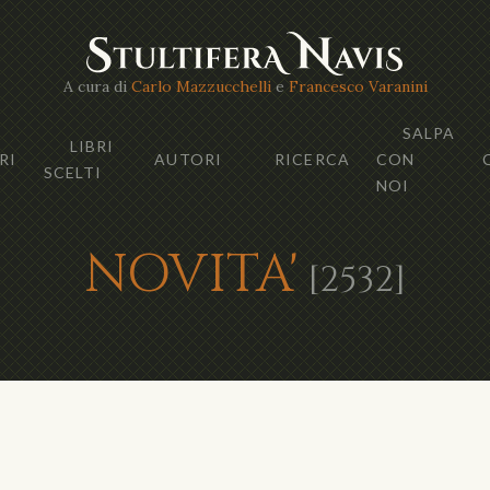
A cura di
Carlo Mazzucchelli
e
Francesco Varanini
SALPA
LIBRI
RI
AUTORI
RICERCA
CON
SCELTI
NOI
NOVITA'
[2532]