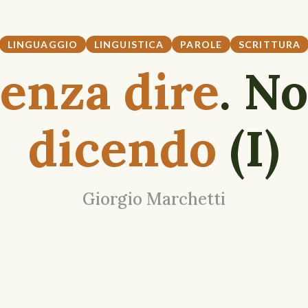
LINGUAGGIO
LINGUISTICA
PAROLE
SCRITTURA
senza dire
. N
dicendo
(I)
Giorgio Marchetti