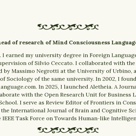
ead of research of Mind Consciousness Languag
d. I earned my university degree in Foreign Languag
upervision of Silvio Ceccato. I collaborated with th
ted by Massimo Negrotti at the University of Urbino,
 of Sociology of the same university. In 2002, I fou
guage.com. In 2025, I launched Aletheia. A Journal
llaborate with the Open Research Unit for Business 
chool. I serve as Review Editor of Frontiers in Con
the International Journal of Brain and Cognitive S
e IEEE Task Force on Towards Human-like Intelligen