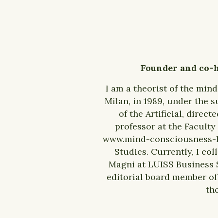
Founder and co-h
I am a theorist of the min
Milan, in 1989, under the s
of the Artificial, direc
professor at the Faculty
www.mind-consciousness-lan
Studies. Currently, I co
Magni at LUISS Business S
editorial board member of 
th