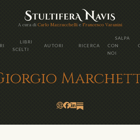
A cura di
Carlo Mazzucchelli
e
Francesco Varanini
SALPA
LIBRI
RI
AUTORI
RICERCA
CON
SCELTI
NOI
Giorgio Marchett