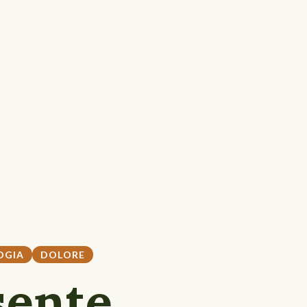
OGIA
DOLORE
sente