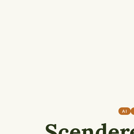
AI
Scender