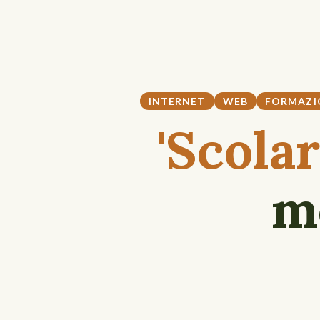
INTERNET
WEB
FORMAZI
'Scola
m