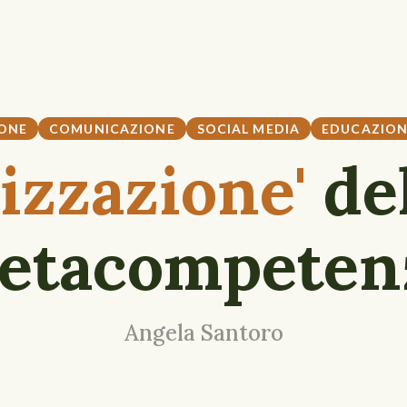
ONE
COMUNICAZIONE
SOCIAL MEDIA
EDUCAZION
rizzazione'
de
etacompeten
Angela Santoro