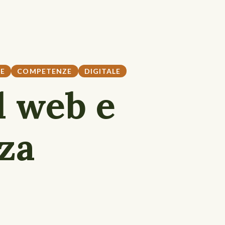
E
COMPETENZE
DIGITALE
l web e
za