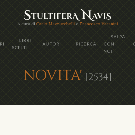
A cura di
Carlo Mazzucchelli
e
Francesco Varanini
SALPA
LIBRI
RI
AUTORI
RICERCA
CON
SCELTI
NOI
NOVITA'
[2534]