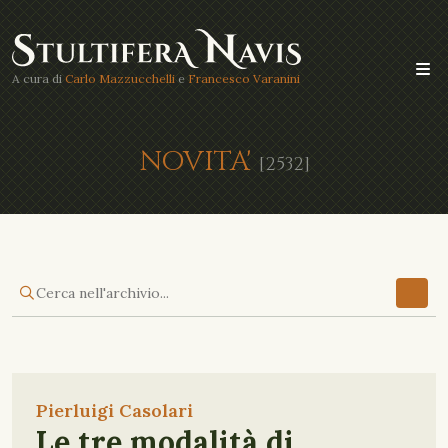
A cura di
Carlo Mazzucchelli
e
Francesco Varanini
NOVITA'
[2532]
Pierluigi Casolari
Le tre modalità di