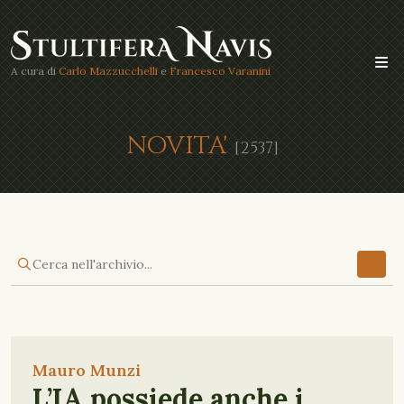
A cura di
Carlo Mazzucchelli
e
Francesco Varanini
NOVITA'
[2537]
Mauro Munzi
L’IA possiede anche i