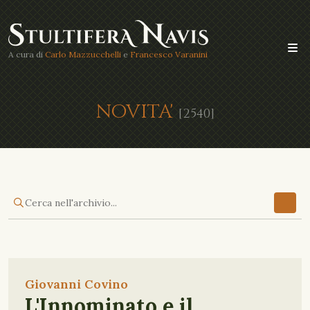
A cura di
Carlo Mazzucchelli
e
Francesco Varanini
NOVITA'
[2540]
Giovanni Covino
L'Innominato e il