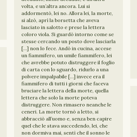
volta, e un’altra ancora. Lui si
addormentò, lei no. Allora lei, la morte,
si alzò, aprì la borsetta che aveva
lasciato in salotto e prese la lettera
coloro viola. Si guardò intorno come se
stesse cercando un posto dove lasciarla
[…] non lo fece. Andò in cucina, accese
un fiammifero, un umile fiammifero, lei
che avrebbe potuto distruggere il foglio
di carta con lo sguardo, ridurlo a una
polvere impalpabile […] invece era il
fiammifero di tutti i giorni che faceva
bruciare la lettera della morte, quella
lettera che solo la morte poteva
distruggere. Non rimasero neanche le
ceneri. La morte tornò a letto, si
abbracciò all’uomo e, senza ben capire
quel che le stava succedendo, lei, che
non dormiva mai, sentì che il sonno le