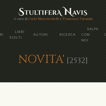
A cura di
Carlo Mazzucchelli
e
Francesco Varanini
SALPA
LIBRI
RI
AUTORI
RICERCA
CON
SCELTI
NOI
NOVITA'
[2532]