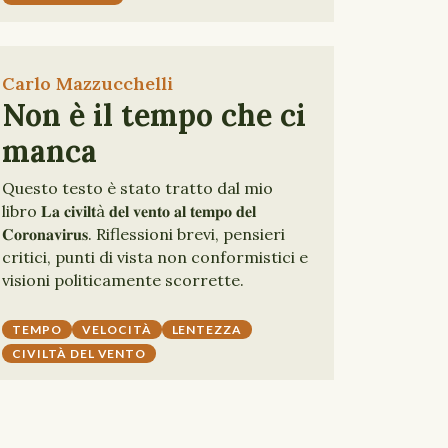
Carlo Mazzucchelli
Non è il tempo che ci
manca
Questo testo è stato tratto dal mio
libro 𝐋𝐚 𝐜𝐢𝐯𝐢𝐥𝐭à 𝐝𝐞𝐥 𝐯𝐞𝐧𝐭𝐨 𝐚𝐥 𝐭𝐞𝐦𝐩𝐨 𝐝𝐞𝐥
𝐂𝐨𝐫𝐨𝐧𝐚𝐯𝐢𝐫𝐮𝐬. Riflessioni brevi, pensieri
critici, punti di vista non conformistici e
visioni politicamente scorrette.
TEMPO
VELOCITÀ
LENTEZZA
CIVILTÀ DEL VENTO