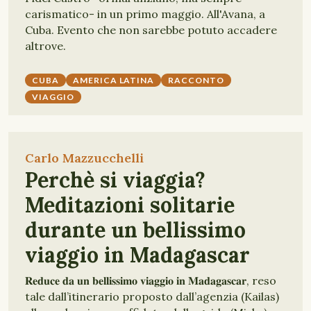
carismatico- in un primo maggio. All'Avana, a
Cuba. Evento che non sarebbe potuto accadere
altrove.
CUBA
AMERICA LATINA
RACCONTO
VIAGGIO
Carlo Mazzucchelli
Perchè si viaggia?
Meditazioni solitarie
durante un bellissimo
viaggio in Madagascar
𝐑𝐞𝐝𝐮𝐜𝐞 𝐝𝐚 𝐮𝐧 𝐛𝐞𝐥𝐥𝐢𝐬𝐬𝐢𝐦𝐨 𝐯𝐢𝐚𝐠𝐠𝐢𝐨 𝐢𝐧 𝐌𝐚𝐝𝐚𝐠𝐚𝐬𝐜𝐚𝐫, reso
tale dall’itinerario proposto dall’agenzia (Kailas)