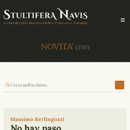
A cura di
Carlo Mazzucchelli
e
Francesco Varanini
NOVITA'
[2537]
Massimo Berlingozzi
No hay paso