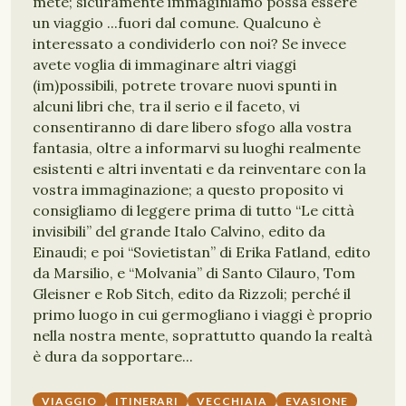
mete; sicuramente immaginiamo possa essere
un viaggio ...fuori dal comune. Qualcuno è
interessato a condividerlo con noi? Se invece
avete voglia di immaginare altri viaggi
(im)possibili, potrete trovare nuovi spunti in
alcuni libri che, tra il serio e il faceto, vi
consentiranno di dare libero sfogo alla vostra
fantasia, oltre a informarvi su luoghi realmente
esistenti e altri inventati e da reinventare con la
vostra immaginazione; a questo proposito vi
consigliamo di leggere prima di tutto “Le città
invisibili” del grande Italo Calvino, edito da
Einaudi; e poi “Sovietistan” di Erika Fatland, edito
da Marsilio, e “Molvania” di Santo Cilauro, Tom
Gleisner e Rob Sitch, edito da Rizzoli; perché il
primo luogo in cui germogliano i viaggi è proprio
nella nostra mente, soprattutto quando la realtà
è dura da sopportare...
VIAGGIO
ITINERARI
VECCHIAIA
EVASIONE