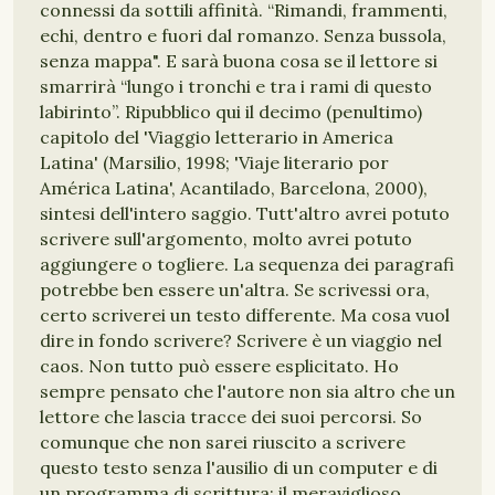
connessi da sottili affinità. “Rimandi, frammenti,
echi, dentro e fuori dal romanzo. Senza bussola,
senza mappa". E sarà buona cosa se il lettore si
smarrirà “lungo i tronchi e tra i rami di questo
labirinto”. Ripubblico qui il decimo (penultimo)
capitolo del 'Viaggio letterario in America
Latina' (Marsilio, 1998; 'Viaje literario por
América Latina', Acantilado, Barcelona, 2000),
sintesi dell'intero saggio. Tutt'altro avrei potuto
scrivere sull'argomento, molto avrei potuto
aggiungere o togliere. La sequenza dei paragrafi
potrebbe ben essere un'altra. Se scrivessi ora,
certo scriverei un testo differente. Ma cosa vuol
dire in fondo scrivere? Scrivere è un viaggio nel
caos. Non tutto può essere esplicitato. Ho
sempre pensato che l'autore non sia altro che un
lettore che lascia tracce dei suoi percorsi. So
comunque che non sarei riuscito a scrivere
questo testo senza l'ausilio di un computer e di
un programma di scrittura: il meraviglioso