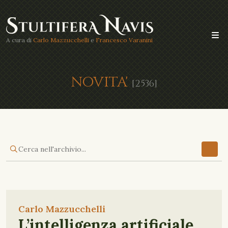
A cura di
Carlo Mazzucchelli
e
Francesco Varanini
NOVITA'
[2536]
Carlo Mazzucchelli
L’intelligenza artificiale