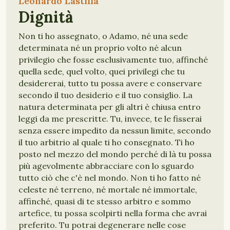
Leonardo Lastilla
Dignità
Non ti ho assegnato, o Adamo, né una sede
determinata né un proprio volto né alcun
privilegio che fosse esclusivamente tuo, affinché
quella sede, quel volto, quei privilegi che tu
desidererai, tutto tu possa avere e conservare
secondo il tuo desiderio e il tuo consiglio. La
natura determinata per gli altri è chiusa entro
leggi da me prescritte. Tu, invece, te le fisserai
senza essere impedito da nessun limite, secondo
il tuo arbitrio al quale ti ho consegnato. Ti ho
posto nel mezzo del mondo perché di là tu possa
più agevolmente abbracciare con lo sguardo
tutto ciò che c'è nel mondo. Non ti ho fatto né
celeste né terreno, né mortale né immortale,
affinché, quasi di te stesso arbitro e sommo
artefice, tu possa scolpirti nella forma che avrai
preferito. Tu potrai degenerare nelle cose