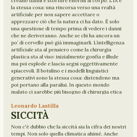
creano danni e storture enormi al corpo. L’IA è
la stessa cosa: una rincorsa verso una realtà
artificiale per non sapere accettare o
apprezzare ciò che la natura ci ha dato. È solo
una questione di tempo prima di vedere i danni
che ne deriveranno. Anche se chi ha ancora un
po’ di cervello può già immaginarli. L’intelligenza
artificiale sta al pensiero come la chirurgia
plastica sta al viso: inizialmente gonfia e illude
ma poi esplode e lascia segni oggettivamente
spiacevoli. Il botulino e i modelli linguistici
generativi sono la stessa cosa: distendono ma
poi portano alla paralisi. In questo mondo
malato ci sarebbe più bisogno di chirurgia etica
piuttosto che di quella estetica.
Leonardo Lastilla
SICCITÀ
AI
FALSO
NATURA
ARTIFICIALE
Non c'è dubbio che la siccità sia la cifra dei nostri
tempi. Non solo quella climatica ahimé. Anche