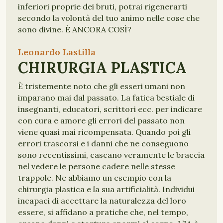
inferiori proprie dei bruti, potrai rigenerarti
secondo la volontà del tuo animo nelle cose che
sono divine. È ANCORA COSÌ?
Leonardo Lastilla
POESIA
DIGNITÀ
UMANESIMO
FUTURO
CHIRURGIA PLASTICA
È tristemente noto che gli esseri umani non
imparano mai dal passato. La fatica bestiale di
insegnanti, educatori, scrittori ecc. per indicare
con cura e amore gli errori del passato non
viene quasi mai ricompensata. Quando poi gli
errori trascorsi e i danni che ne conseguono
sono recentissimi, cascano veramente le braccia
nel vedere le persone cadere nelle stesse
trappole. Ne abbiamo un esempio con la
chirurgia plastica e la sua artificialità. Individui
incapaci di accettare la naturalezza del loro
essere, si affidano a pratiche che, nel tempo,