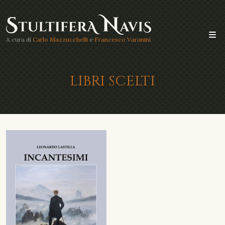
A cura di
Carlo Mazzucchelli
e
Francesco Varanini
LIBRI SCELTI