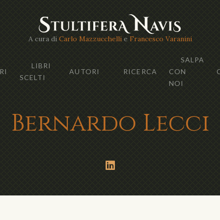
A cura di
Carlo Mazzucchelli
e
Francesco Varanini
SALPA
LIBRI
RI
AUTORI
RICERCA
CON
SCELTI
NOI
Bernardo Lecci