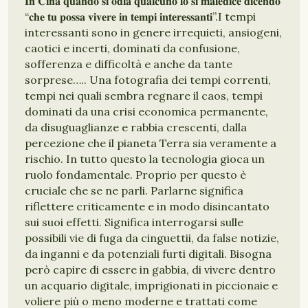
𝐈𝐧 𝐂𝐢𝐧𝐚 𝐪𝐮𝐚𝐧𝐝𝐨 𝐬𝐢 𝐨𝐝𝐢𝐚 𝐪𝐮𝐚𝐥𝐜𝐮𝐧𝐨 𝐥𝐨 𝐬𝐢 𝐦𝐚𝐥𝐞𝐝𝐢𝐜𝐞 𝐝𝐢𝐜𝐞𝐧𝐝𝐨
“𝐜𝐡𝐞 𝐭𝐮 𝐩𝐨𝐬𝐬𝐚 𝐯𝐢𝐯𝐞𝐫𝐞 𝐢𝐧 𝐭𝐞𝐦𝐩𝐢 𝐢𝐧𝐭𝐞𝐫𝐞𝐬𝐬𝐚𝐧𝐭𝐢”.I tempi
interessanti sono in genere irrequieti, ansiogeni,
caotici e incerti, dominati da confusione,
sofferenza e difficoltà e anche da tante
sorprese….. Una fotografia dei tempi correnti,
tempi nei quali sembra regnare il caos, tempi
dominati da una crisi economica permanente,
da disuguaglianze e rabbia crescenti, dalla
percezione che il pianeta Terra sia veramente a
rischio. In tutto questo la tecnologia gioca un
ruolo fondamentale. Proprio per questo è
cruciale che se ne parli. Parlarne significa
riflettere criticamente e in modo disincantato
sui suoi effetti. Significa interrogarsi sulle
possibili vie di fuga da cinguettii, da false notizie,
da inganni e da potenziali furti digitali. Bisogna
però capire di essere in gabbia, di vivere dentro
un acquario digitale, imprigionati in piccionaie e
voliere più o meno moderne e trattati come