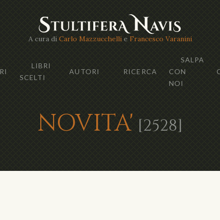
A cura di
Carlo Mazzucchelli
e
Francesco Varanini
SALPA
LIBRI
RI
AUTORI
RICERCA
CON
SCELTI
NOI
NOVITA'
[2528]