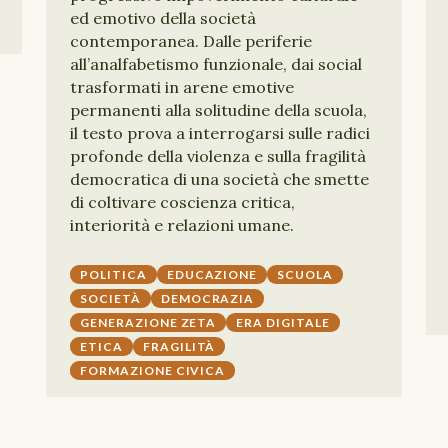
ed emotivo della società
contemporanea. Dalle periferie
all’analfabetismo funzionale, dai social
trasformati in arene emotive
permanenti alla solitudine della scuola,
il testo prova a interrogarsi sulle radici
profonde della violenza e sulla fragilità
democratica di una società che smette
di coltivare coscienza critica,
interiorità e relazioni umane.
POLITICA
EDUCAZIONE
SCUOLA
SOCIETÀ
DEMOCRAZIA
GENERAZIONE ZETA
ERA DIGITALE
ETICA
FRAGILITÀ
FORMAZIONE CIVICA