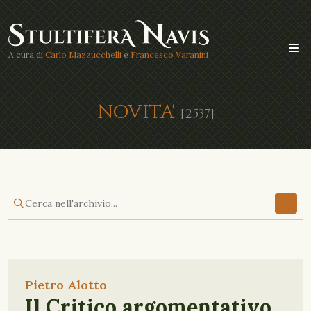
A cura di
Carlo Mazzucchelli
e
Francesco Varanini
NOVITA'
[2537]
Pietro Alotto
Il Critico argomentativo.